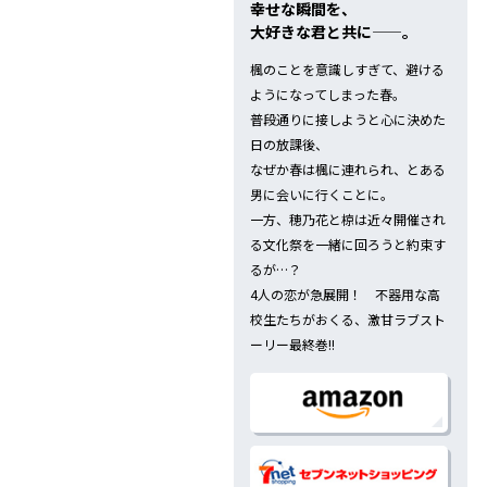
幸せな瞬間を、
大好きな君と共に——。
楓のことを意識しすぎて、避ける
ようになってしまった春。
普段通りに接しようと心に決めた
日の放課後、
なぜか春は楓に連れられ、とある
男に会いに行くことに。
一方、穂乃花と椋は近々開催され
る文化祭を一緒に回ろうと約束す
るが…？
4人の恋が急展開！ 不器用な高
校生たちがおくる、激甘ラブスト
ーリー最終巻!!