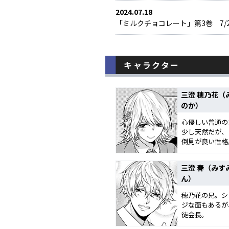
2024.07.18
「ミルクチョコレート」第3巻 7/
2023.10.18
「ミルクチョコレート」第2巻 10
キャラクター
2023.10.18
「ミルクチョコレート」第2巻、10
三澄 穂乃花（
のか）
2023.4.18
心優しい普通の
「ミルクチョコレート」第1巻 4/
少し天然だが、
倒見が良い性格
2023.4.18
「ミルクチョコレート」第1巻、4/
三澄 春（みす
ん）
穂乃花の兄。シ
ジな面もあるが
徒会長。