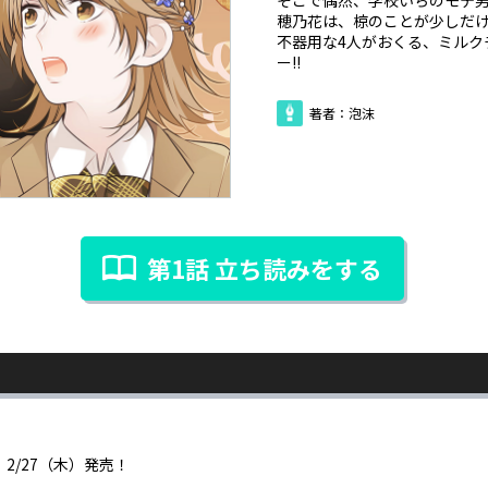
穂乃花は、椋のことが少しだ
不器用な4人がおくる、ミルク
ー!!
著者：泡沫
第1話 立ち読みをする
2/27（木）発売！