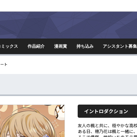
コミックス
作品紹介
漫画賞
持ち込み
アシスタント
募
レート
イントロダクション
友人の楓と共に、穏やかな高
ある日、穂乃花は楓と一緒に、
そこで偶然、学校いちのモテ