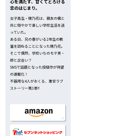
心を満たす、甘くてとろける
恋のはじまり。
女子高生・穂乃花は、親友の楓と
共に穏やかで楽しい学校生活を送
っていた。
ある日、兄の春がいる2年生の教
室を訪ねることになった穂乃花。
そこで偶然、学校いちのモテ男・
椋と出会い――？
SNSで話題となった投稿作が待望
の連載化！
不器用な4人がおくる、激甘ラブ
ストーリー第1巻!!