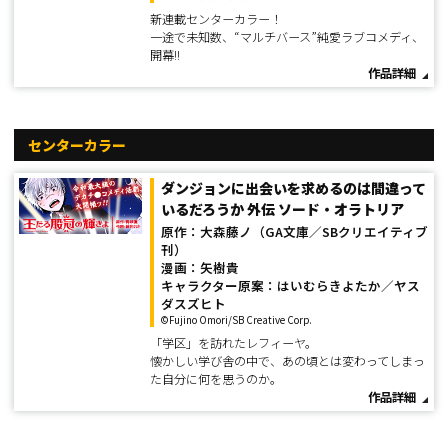
新連載センターカラー！
一途で未知数、“マルチバース”純愛ラブコメディ、
開幕!!
作品詳細
センターカラー
ダンジョンに出会いを求めるのは間違って
いるだろうか 外伝 ソード・オラトリア
原作：大森藤ノ（GA文庫／SBクリエイティブ
刊）
漫画：矢樹貴
キャラクター原案：はいむらきよたか／ヤス
ダスズヒト
©Fujino Omori/SB Creative Corp.
「学区」を訪れたレフィーヤ。
懐かしい学び舎の中で、あの頃とは変わってしまっ
た自分に何を思うのか。
作品詳細