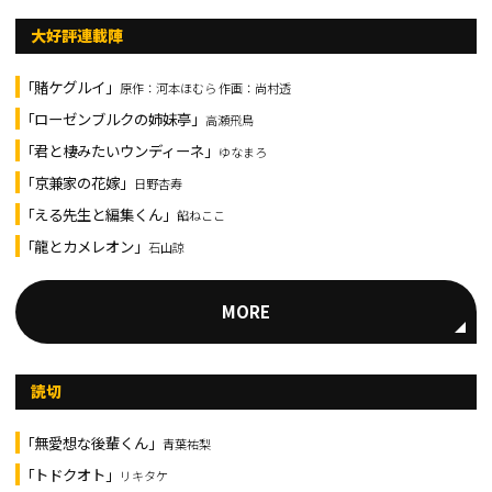
大好評連載陣
「賭ケグルイ」
原作：河本ほむら 作画：尚村透
「ローゼンブルクの姉妹亭」
高瀬飛鳥
「君と棲みたいウンディーネ」
ゆなまろ
「京兼家の花嫁」
日野杏寿
「える先生と編集くん」
餡ねここ
「龍とカメレオン」
石山諒
MORE
読切
「無愛想な後輩くん」
青葉祐梨
「トドクオト」
リキタケ