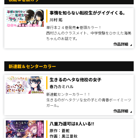
事情を知らない転校生がグイグイくる。
川村 拓
単行本２４巻発売★巻頭カラー！
西村さんのクラスメイト、中学受験をひかえた海美
ちゃんのお話です。
作品詳細
新連載＆センターカラー
生きるのヘタな他校の女子
春乃カミハル
新連載センターカラー！！
生きるのがヘタクソな女の子との青春ボーイミーツ
ガール。
作品詳細
八重乃遥可は8人いる!!
原作：蒼舵
作画：黒江景秋