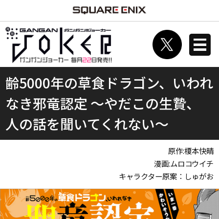
齢5000年の草食ドラゴン、いわれ
なき邪竜認定 ～やだこの生贄、
人の話を聞いてくれない～
原作:榎本快晴
漫画:ムロコウイチ
キャラクター原案：しゅがお