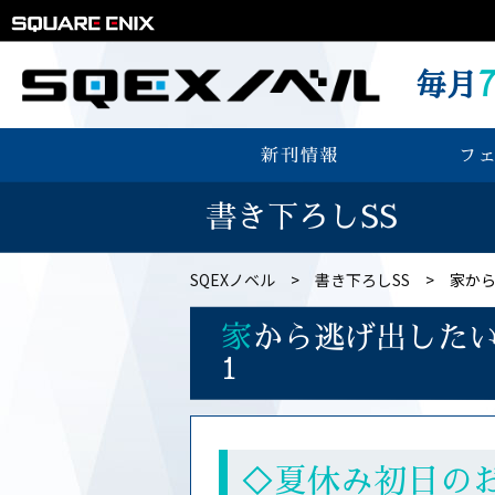
毎月
新刊情報
フ
書き下ろしSS
SQEXノベル
書き下ろしSS
家か
家
から逃げ出した
1
◇夏休み初日の