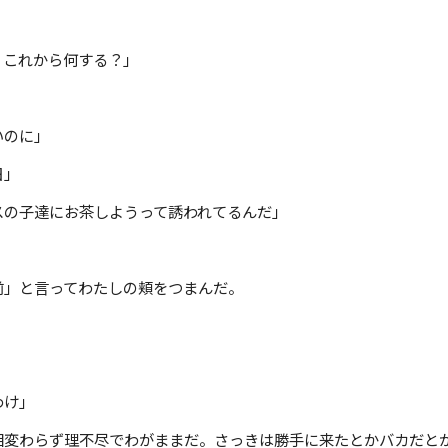
、これから何する？」
いのに」
日」
スの子達にお茶しようって誘われてるんだ」
前」と言ってわたしの頬をつまんだ。
わけ」
相変わらず理不尽でわがままだ。さっきは勝手に来たとかバカだと