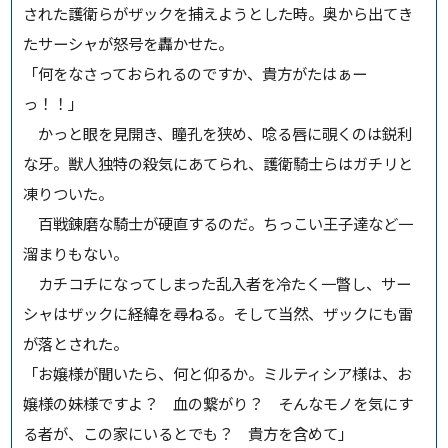
された護衛らがザックを捕えようとした時。奥から出てき
たサーシャが怒号を轟かせた。
「何をなさっておられるのですか、貴方がたはぁー
っ！！」
かっと眼を見開き、瞳孔を狭め、唸る唇に覗くのは鋭利
な牙。獣人独特の殺気にあてられ、護衛騎士らはガチリと
凍りついた。
百戦錬磨な騎士が硬直するのだ。ちっこい王子達など一
溜まりもない。
カチコチになってしまった乱入者を冷たく一瞥し、サー
シャはザックに経緯を尋ねる。そして当然、ザックにも雷
が落とされた。
「お嬢様が聞いたら、何と仰るか。ミルティシア様は、お
嬢様の妹様ですよ？ 血の繋がり？ そんなモノを気にす
る者が、この家にいるとでも？ 貴方を含めて」