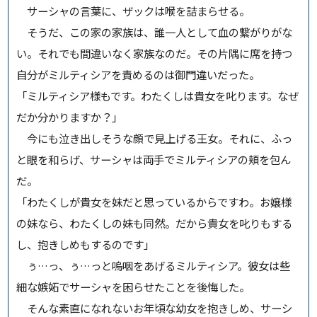
サーシャの言葉に、ザックは喉を詰まらせる。
そうだ、この家の家族は、誰一人として血の繋がりがな
い。それでも間違いなく家族なのだ。その片隅に席を持つ
自分がミルティシアを責めるのは御門違いだった。
「ミルティシア様もです。わたくしは貴女を叱ります。なぜ
だか分かりますか？」
今にも泣き出しそうな顔で見上げる王女。それに、ふっ
と眼を和らげ、サーシャは両手でミルティシアの頬を包ん
だ。
「わたくしが貴女を妹だと思っているからですわ。お嬢様
の妹なら、わたくしの妹も同然。だから貴女を叱りもする
し、抱きしめもするのです」
ぅ…っ、ぅ…っと嗚咽をあげるミルティシア。彼女は些
細な嫉妬でサーシャを困らせたことを後悔した。
そんな素直になれないお年頃な幼女を抱きしめ、サーシ