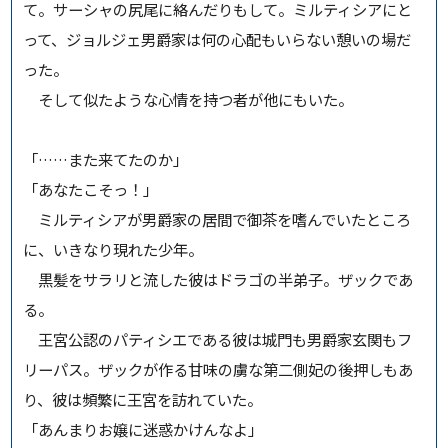
て。サーシャの尻尾に絡んだりもして。ミルティシアにと
って、ジョルジェ男爵家は何の心配もいらない憩いの場だ
った。
そして似たような心情を持つ者が他にもいた。
「……また来てたのか」
「あなたこそっ！」
ミルティシアが男爵家の居間で御茶を嗜んでいたところ
に、いきなり現れた少年。
黒髪をサラリと流した彼はドラゴの半弟子。ザックであ
る。
王宮公認のパティシエである彼は城門も男爵家玄関もフ
リーパス。ザックが作る甘味の虜な第二側妃の後押しもあ
り、彼は頻繁に王宮を訪れていた。
「あんまりお嬢に迷惑かけんなよ」