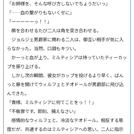
「お姉様を、そんな呼び方しないでちょうだいっ」
「……血の繋がりもないくせに」
「ーーーーーっ！！」
顔を合わせるたび二人は角を突き合わせる。
ジョルジェ男爵家に関わる二人は、御互い相手が気に入
らなかった。当然、口調もキツい。
かーっと血が上り、ミルティシアは持っていたティーカッ
プを振り上げる。
しかし次の瞬間、彼女がカップを投げるより早く、ばん
っと扉を開けてウィルフェとテオドールが男爵邸に飛び込
んできた。
「貴様、ミルティシアに何てことをっ！！」
「不敬罪です。即刻、捕えなさい」
感情的なウィルフェと、冷淡なテオドール。相反する態
度だが、共通するのはミルティシアへの思い。二人に指示