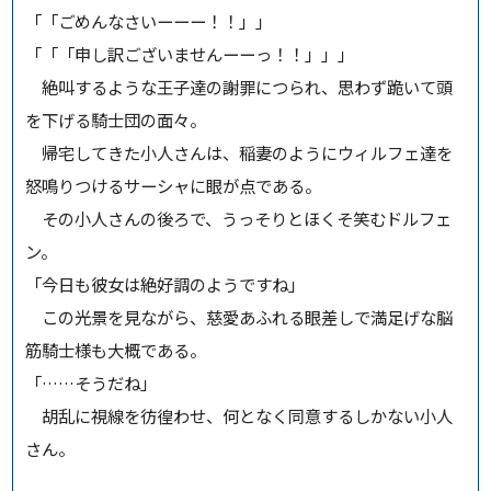
「「ごめんなさいーーー！！」」
「「「申し訳ございませんーーっ！！」」」
絶叫するような王子達の謝罪につられ、思わず跪いて頭
を下げる騎士団の面々。
帰宅してきた小人さんは、稲妻のようにウィルフェ達を
怒鳴りつけるサーシャに眼が点である。
その小人さんの後ろで、うっそりとほくそ笑むドルフェ
ン。
「今日も彼女は絶好調のようですね」
この光景を見ながら、慈愛あふれる眼差しで満足げな脳
筋騎士様も大概である。
「……そうだね」
胡乱に視線を彷徨わせ、何となく同意するしかない小人
さん。