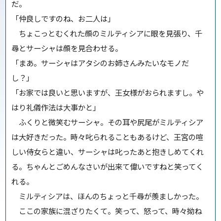
だ。
「仲良しですのね、お二人は」
ちょこっとむくれた顔のミルティシアに眼を見張り、千
尋とサーシャは顔を見合わせる。
「まあ。サーシャはアタシのお姉さんみたいなモノだ
し？」
「お家では良いと思いますが、王女様がおられますし。や
はり礼儀作法は大事かと」
ふくりと微笑むサーシャ。その耳や尻尾がミルティシア
は大好きだった。時々叱られることもあるけど、王宮の喧
しい侍女らと違い、サーシャは叱ったあと抱きしめてくれ
る。ちゃんとごめんなさいが出来て偉いですねと笑ってく
れる。
ミルティシアは、ほんのちょっと千尋が羨ましかった。
ここの家族に混ざりたくて。笑って、怒って、時々拗ね