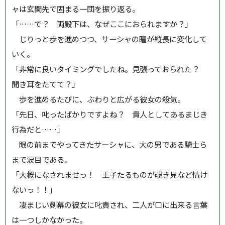
ャは玄関先で固まる一団を振り返る。
「……で？ 両殿下は、なぜここにおられますか？」
じりっと歩を進めつつ、サーシャの瞳が縦長に変化して
いく。
「非常に良いタイミングでしたね。見張っておられた？
聞き耳をたてて？」
歩を進めるたびに、ぶわりと広がる彼女の殺気。
「先日、叱ったばかりですよね？ 貴人としてあるまじき
行為だと……」
眼の前までやってきたサーシャに、大の男である騎士ら
まで涙目である。
「大概になされませっ！ 王子たるものが覗き見など情け
ないっ！！」
凄まじい剣幕の彼女に叱責され、二人が口に出来る言葉
は一つしかなかった。