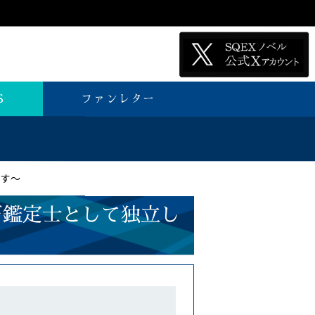
S
ファンレター
ます～
石鑑定士として独立し