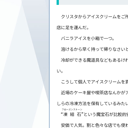
クリスタからアイスクリームをご所
店に足を運んだ。
バニラアイスを小箱で一つ。
溶けるから早く持って帰りなさいと
冷却ができる魔道具などもあるけれ
い。
こうして個人でアイスクリームを買
近場のケーキ屋や喫茶店なんかがア
しらの冷凍方法を保有しているみた
フローズンストーン
“
凍結石
”という魔宝石が比較的
安価で人気。割と色々な店でも使