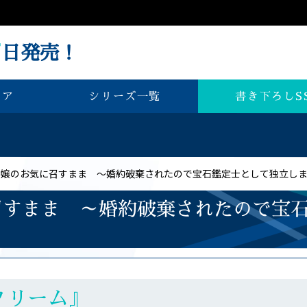
7
日発売！
書き下ろしS
シリーズ一覧
ェア
令嬢のお気に召すまま ～婚約破棄されたので宝石鑑定士として独立し
召すまま ～婚約破棄されたので宝
クリーム』