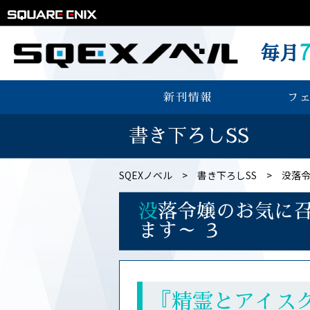
毎月
新刊情報
フ
書き下ろしSS
SQEXノベル
書き下ろしSS
没落
没
落令嬢のお気に
ます～ ３
『精霊とアイス