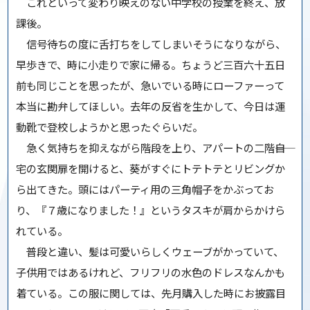
これといって変わり映えのない中学校の授業を終え、放
課後。
信号待ちの度に舌打ちをしてしまいそうになりながら、
早歩きで、時に小走りで家に帰る。ちょうど三百六十五日
前も同じことを思ったが、急いでいる時にローファーって
本当に勘弁してほしい。去年の反省を生かして、今日は運
動靴で登校しようかと思ったぐらいだ。
急く気持ちを抑えながら階段を上り、アパートの二階――自
宅の玄関扉を開けると、葵がすぐにトテトテとリビングか
ら出てきた。頭にはパーティ用の三角帽子をかぶってお
り、『７歳になりました！』というタスキが肩からかけら
れている。
普段と違い、髪は可愛いらしくウェーブがかっていて、
子供用ではあるけれど、フリフリの水色のドレスなんかも
着ている。この服に関しては、先月購入した時にお披露目