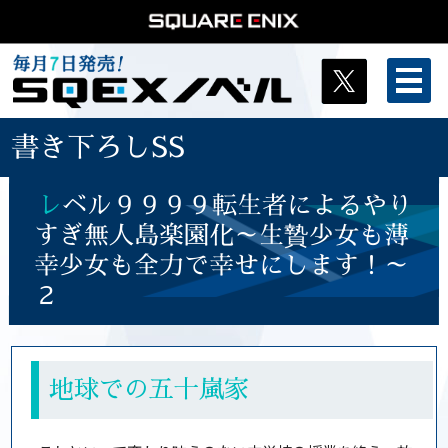
書き下ろしSS
レ
ベル９９９９転生者によるやり
すぎ無人島楽園化～生贄少女も薄
幸少女も全力で幸せにします！～
２
地球での五十嵐家