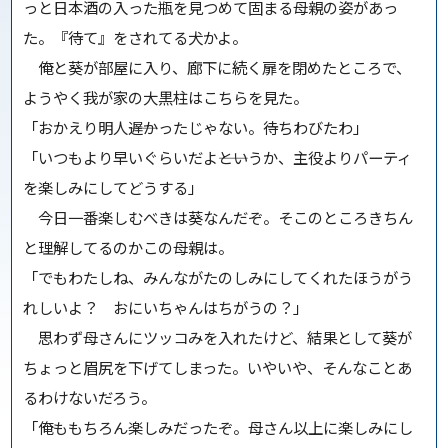
っと日本酒の入った瓶を見つめて固まる母親の姿があっ
た。『待て』をされてる犬かよ。
俺と葵が部屋に入り、廊下に続く扉を閉めたところで、
ようやく我が家の大黒柱はこちらを見た。
「おかえり明人――遅かったじゃない。待ちわびたわ」
「いつもより早いぐらいだよ――というか、主役よりパーティ
を楽しみにしてどうする」
今日一番楽しむべきは葵なんだぞ。そこのところきちん
と理解してるのかこの母親は。
「でもわたしね、みんながたのしみにしてくれたほうがう
れしいよ？ おにいちゃんはちがうの？」
思わず母さんにツッコみを入れたけど、結果として葵が
ちょっと眉尻を下げてしまった。いやいや、そんなことあ
るわけないだろう。
「俺ももちろん楽しみだったぞ。母さん以上に楽しみにし