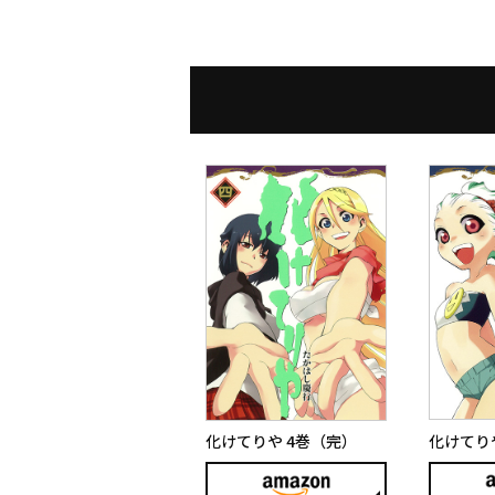
化けてりや
化けてりや 4巻（完）