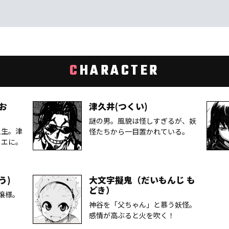
C
HARACTER
お
津久井(つくい)
謎の男。風貌は怪しすぎるが、妖
入生。津
怪たちから一目置かれている。
ニエに。
う)
大文字擬鬼（だいもんじ も
どき）
嬢様。
神谷を「父ちゃん」と慕う妖怪。
感情が高ぶると火を吹く！