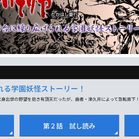
れる学園妖怪ストーリー！
立身出世の野望を抱き有頂天だったが、曲者・津久井によって急転直下！
第２話 試し読み