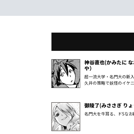
神谷直也(かみたに な
や）
超一流大学・名門大の新
久井の策略で妖怪のイケ
御陵了(みささぎ りょ
名門大を牛耳る、ドSなお