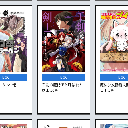
BGC
BGC
BGC
ーケン 7巻
千剣の魔術師と呼ばれた
魔法少女勧誘失
剣士 10巻
ョ！ 1巻