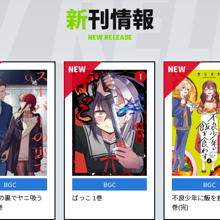
新
刊情報
NEW RELEASE
BGC
BGC
BGC
の裏でヤニ吸う
ばっこ 1巻
不良少年に飯を食
巻
巻(完)