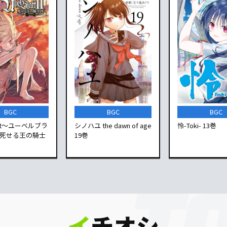
BGC
BGC
BGC
latt～ユーベルブラ
シノハユ the dawn of age
怜-Toki- 13巻
 死せる王の騎士
19巻
イ
チオシ