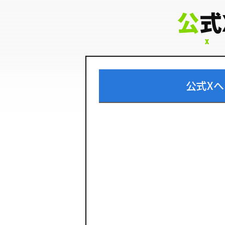
公
式
X
公式Xへ