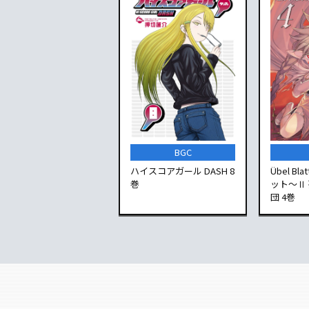
BGC
ハイスコアガール DASH 8
Übel B
巻
ット～Ⅱ
団 4巻