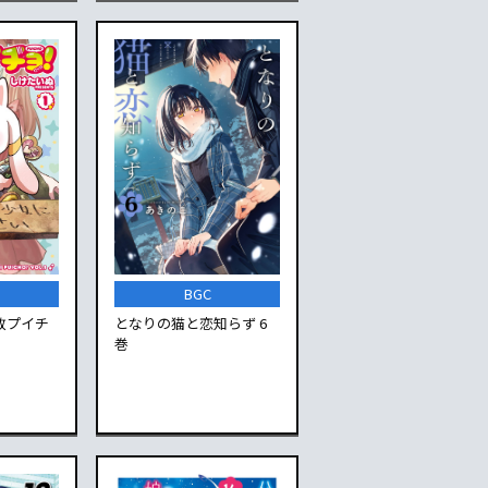
BGC
敗プイチ
となりの猫と恋知らず 6
巻