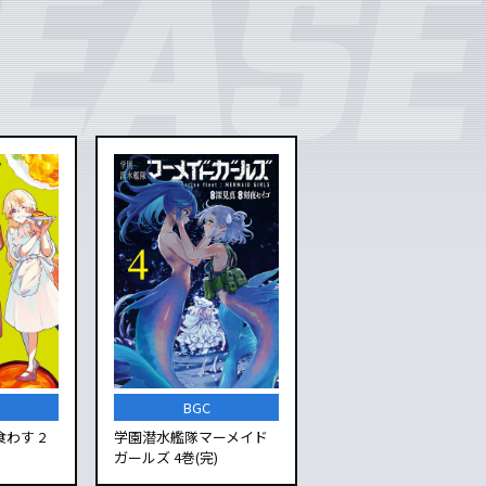
BGC
わす 2
学園潜水艦隊マーメイド
ガールズ 4巻(完)