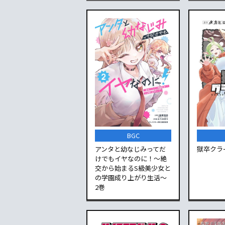
BGC
アンタと幼なじみってだ
獄卒クラ
けでもイヤなのに！～絶
交から始まるS級美少女と
の学園成り上がり生活～
2巻