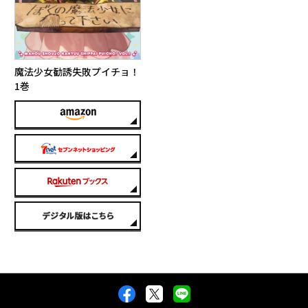
魔法少女勧誘失敗プイチョ！
1巻