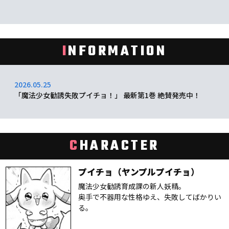
I
NFORMATION
2026.05.25
「魔法少女勧誘失敗プイチョ！」 最新第1巻 絶賛発売中！
C
HARACTER
プイチョ（ヤンプルプイチョ）
魔法少女勧誘育成課の新人妖精。
奥手で不器用な性格ゆえ、失敗してばかりい
る。