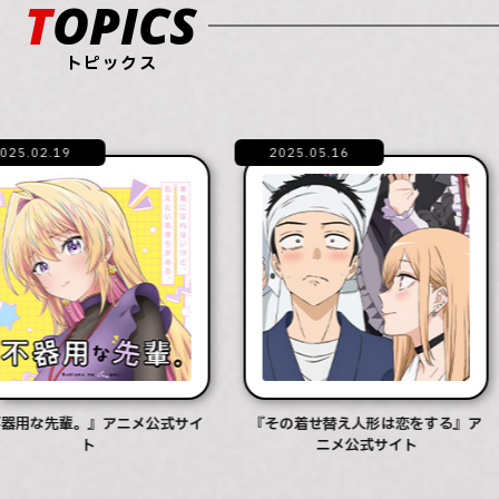
TOPICS
トピックス
25.02.19
2025.05.16
器用な先輩。』アニメ公式サイ
『その着せ替え人形は恋をする』ア
ト
ニメ公式サイト