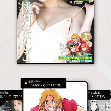
巻頭カラー
「DRAGON QUEST EDEN」
特別付録
読み切り 一挙２話掲載
桃月なしこ 両面クリアファイル
「ヤニカスもくもく黙示録」
滅フラグを“実力”で叩き折っていたら、