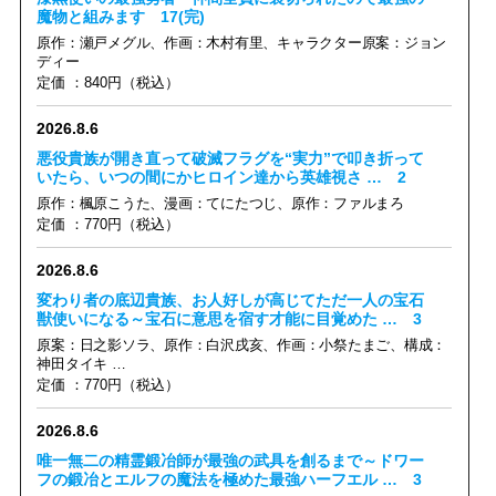
魔物と組みます
17(完)
原作：瀬戸メグル、作画：木村有里、キャラクター原案：ジョン
ディー
定価 ：840円（税込）
2026.8.6
悪役貴族が開き直って破滅フラグを“実力”で叩き折って
いたら、いつの間にかヒロイン達から英雄視さ …
2
原作：楓原こうた、漫画：てにたつじ、原作：ファルまろ
定価 ：770円（税込）
2026.8.6
変わり者の底辺貴族、お人好しが高じてただ一人の宝石
獣使いになる～宝石に意思を宿す才能に目覚めた …
3
原案：日之影ソラ、原作：白沢戌亥、作画：小祭たまご、構成：
神田タイキ …
定価 ：770円（税込）
2026.8.6
唯一無二の精霊鍛冶師が最強の武具を創るまで～ドワー
フの鍛冶とエルフの魔法を極めた最強ハーフエル …
3