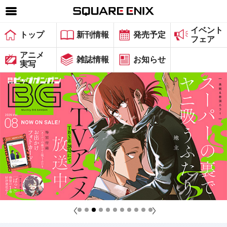
イベント
SQUARE ENIX 公式サイトメニュー
トップ
新刊情報
発売予定
フェア
ゲーム
アニメ
雑誌情報
お知らせ
実写
マガジン＆ブックス
ミュージック
グッズ
ストア
メンバーズ
動画
コラム
会社情報
採用情報
スクウェア・エニックス サイト内検索