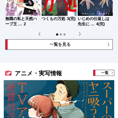
が
無職の私と天然ハ
つくもの万処
3(完)
いじめの仕返しは
ス
ーブ王 …
2
先生に …
4(完)
年
一覧を見る
アニメ・実写情報
一覧