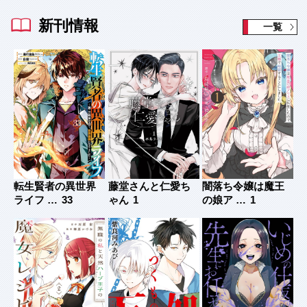
新刊情報
一覧
ら
転生賢者の異世界
藤堂さんと仁愛ち
闇落ち令嬢は魔王
ア
ライフ …
33
ゃん
1
の娘ア …
1
レ