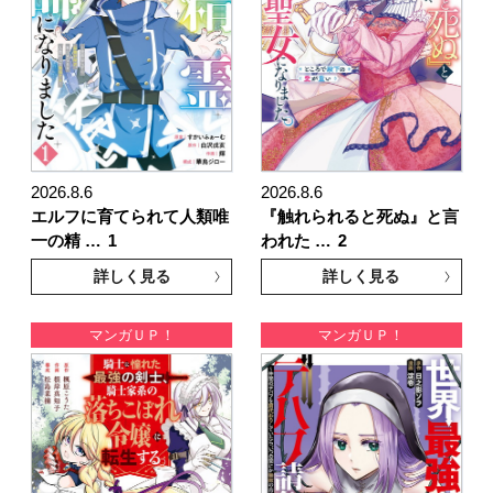
2026.8.6
2026.8.6
エルフに育てられて人類唯
『触れられると死ぬ』と言
一の精 …
1
われた …
2
詳しく見る
詳しく見る
マンガＵＰ！
マンガＵＰ！