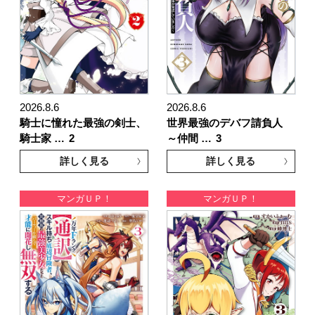
2026.8.6
2026.8.6
騎士に憧れた最強の剣士、
世界最強のデバフ請負人
騎士家 …
2
～仲間 …
3
詳しく見る
詳しく見る
マンガＵＰ！
マンガＵＰ！