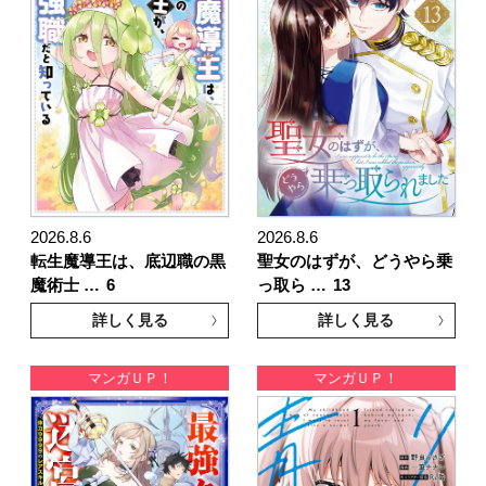
2026.8.6
2026.8.6
転生魔導王は、底辺職の黒
聖女のはずが、どうやら乗
魔術士 …
6
っ取ら …
13
詳しく見る
詳しく見る
マンガＵＰ！
マンガＵＰ！