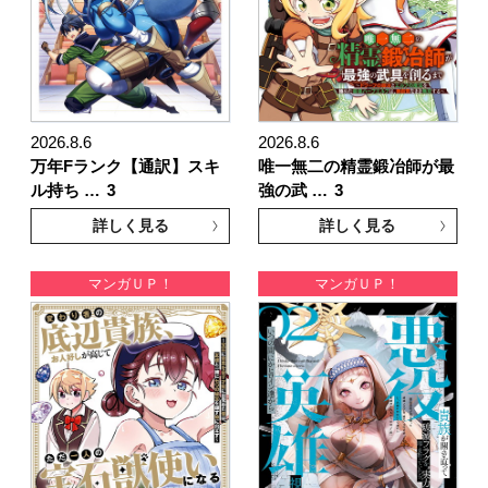
2026.8.6
2026.8.6
万年Fランク【通訳】スキ
唯一無二の精霊鍛冶師が最
ル持ち …
3
強の武 …
3
詳しく見る
詳しく見る
マンガＵＰ！
マンガＵＰ！