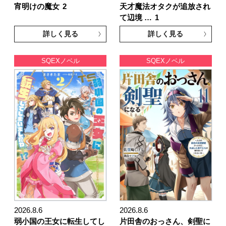
宵明けの魔女
2
天才魔法オタクが追放され
て辺境 …
1
詳しく見る
詳しく見る
SQEXノベル
SQEXノベル
2026.8.6
2026.8.6
弱小国の王女に転生してし
片田舎のおっさん、剣聖に