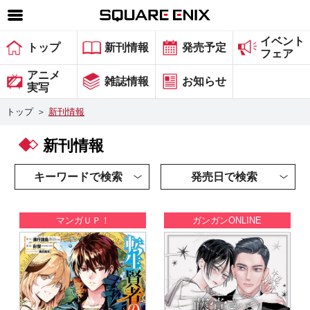
イベント
SQUARE ENIX 公式サイトメニュー
トップ
新刊情報
発売予定
フェア
ゲーム
アニメ
雑誌情報
お知らせ
実写
マガジン＆ブックス
トップ
＞
新刊情報
ミュージック
新刊情報
グッズ
ストア
キーワードで検索
発売日で検索
メンバーズ
マンガＵＰ！
ガンガンONLINE
動画
コラム
会社情報
採用情報
スクウェア・エニックス サイト内検索