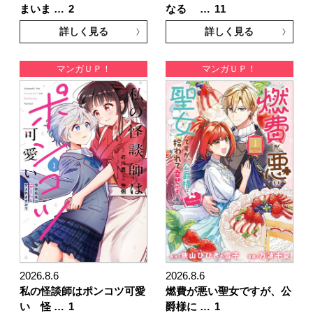
まいま …
2
なる …
11
詳しく見る
詳しく見る
マンガＵＰ！
マンガＵＰ！
2026.8.6
2026.8.6
私の怪談師はポンコツ可愛
燃費が悪い聖女ですが、公
い 怪 …
1
爵様に …
1