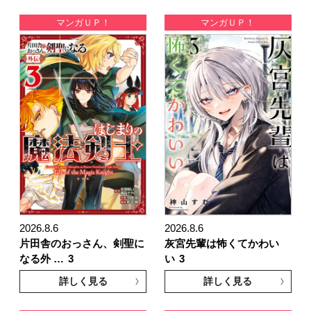
マンガＵＰ！
マンガＵＰ！
2026.8.6
2026.8.6
片田舎のおっさん、剣聖に
灰宮先輩は怖くてかわい
なる外 …
3
い
3
詳しく見る
詳しく見る