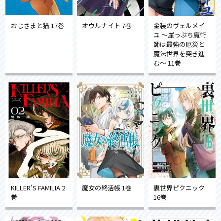
おじさまと猫 17巻
オウルナイト 7巻
金装のヴェルメイ
ユ ～崖っぷち魔術
師は最強の厄災と
魔法世界を突き進
む～ 11巻
KILLER'S FAMILIA 2
魔女の終活帳 1巻
裏世界ピクニック
巻
16巻