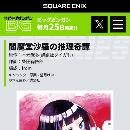
閻魔堂沙羅の推理奇譚
原作：木元哉多(講談社タイガ刊)
作画：柴田孫四郎
構成：irom
キャラクター原案：望月けい
©木元哉多／講談社