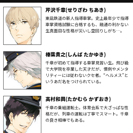
芹沢千章(せりざわ ちあき)
東凪鉄道の新人指導車掌。史上最年少で指導
車掌資格試験に合格するも、融通の利かない
生真面目な性格が災いし空回りしがち…。
榛葉貴之(しんば たかゆき)
千章が初めて指導する車掌見習い生。飛び級
で大学院を卒業した天才だが、慣例やメンタ
リティーには従わないクセ者。“ヘルメス”と
いうあだ名をつけられている。
高村和興(たかむら かずおき)
千章の乗組運転士。体育会系で大ざっぱな性
格だが、列車の運転は丁寧でスマート。千章
の良き相棒でもある。