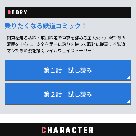
S
TORY
乗りたくなる鉄道コミック！
関東を走る私鉄・東凪鉄道で車掌を務める主人公・芹沢千章の
奮闘を中心に、安全を第一に誇りを持って職務に従事する鉄道
マンたちの姿を描くレイルウェイストーリー！
第１話 試し読み
第２話 試し読み
C
HARACTER