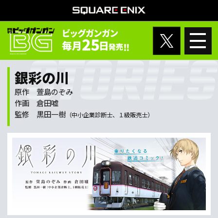
銀彩の川
原作 萱島のぞみ
作画 倉田嘘
監修 黒田一樹
（中小企業診断士、１級販売士）