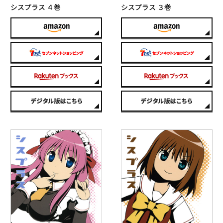
シスプラス ４巻
シスプラス ３巻