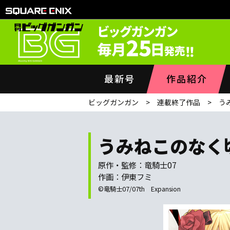
最新号
作品紹介
ビッグガンガン
連載終了作品
う
うみねこのなく
原作・監修：竜騎士07
作画：伊東フミ
©竜騎士07/07th Expansion