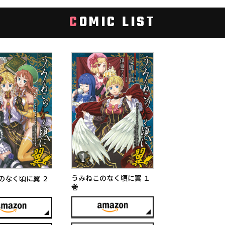
C
OMIC LIST
うみねこのなく頃に翼 １
のなく頃に翼 ２
巻