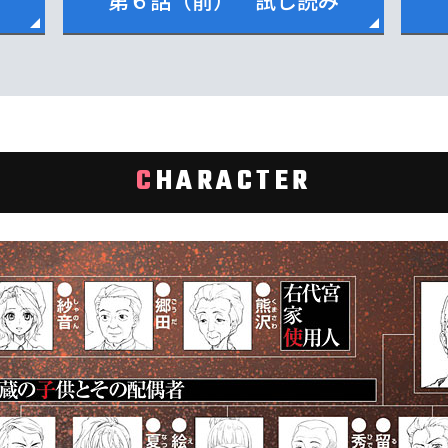
第６話（前） 試し読み
C
HARACTER