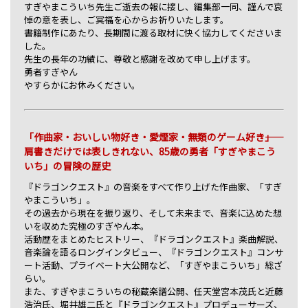
すぎやまこういち先生ご逝去の報に接し、編集部一同、謹んで哀
悼の意を表し、ご冥福を心からお祈りいたします。
書籍制作にあたり、長期間に渡る取材に快く協力してくださいま
した。
先生の長年の功績に、尊敬と感謝を改めて申し上げます。
勇者すぎやん
やすらかにお休みください。
「作曲家・おいしい物好き・愛煙家・無類のゲーム好き――」
肩書きだけでは表しきれない、85歳の勇者「すぎやまこう
いち」の冒険の歴史
『ドラゴンクエスト』の音楽をすべて作り上げた作曲家、「すぎ
やまこういち」。
その過去から現在を振り返り、そして未来まで、音楽に込めた想
いを収めた究極のすぎやん本。
活動歴をまとめたヒストリー、『ドラゴンクエスト』楽曲解説、
音楽論を語るロングインタビュー、『ドラゴンクエスト』コンサ
ート活動、プライベート大公開など、「すぎやまこういち」総ざ
らい。
また、すぎやまこういちの秘蔵楽譜公開、任天堂宮本茂氏と近藤
浩治氏、堀井雄二氏と『ドラゴンクエスト』プロデューサーズ、