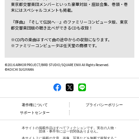
東京都交響楽団メンバーといった豪華対談・座談会集、巻頭・巻
末にはスペシャルコメントも掲載。
『序曲』『そして伝説へ…』のファミリーコンピュータ版、東京
都交響楽団版の聴き比べができるCDも収録！
※CD内の楽曲はすべて曲の途中からの収録になります。
※ファミリーコンピュータは任天堂の商標です。
©2016 ARMOR PROJECT/BIRD STUDIO/SQUARE ENIX All Rights Reserved.
©KOICHI SUGIYAMA
著作権について
プライバシーポリシー
サポートセンター
本サイトの掲載作品はすべてフィクションです。実在の人物・
団体・事件等には一切関係ありません。
本サイト上に掲載の文章、画像、写真などを無断で複製するこ