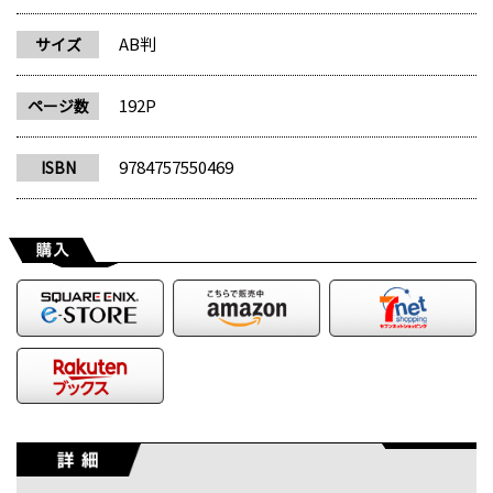
AB判
サイズ
192P
ページ数
9784757550469
ISBN