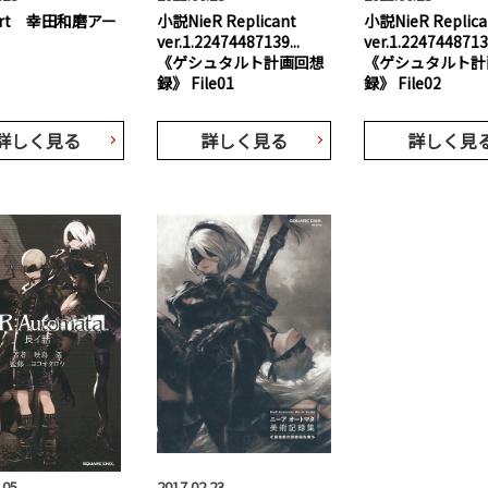
 Art 幸田和磨アー
小説NieR Replicant
小説NieR Replica
ver.1.22474487139...
ver.1.22474487139
《ゲシュタルト計画回想
《ゲシュタルト計
録》 File01
録》 File02
詳しく見る
詳しく見る
詳しく見
.05
2017.02.23