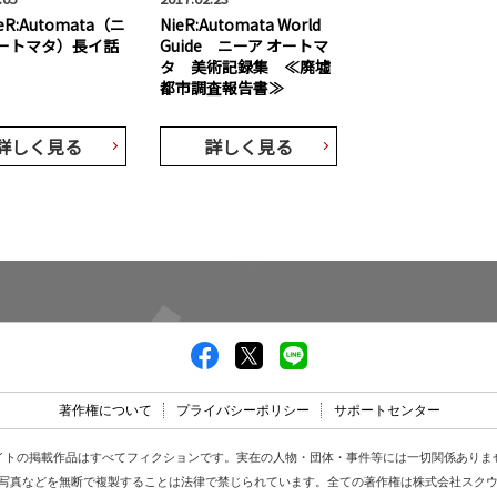
eR:Automata（ニ
NieR:Automata World
ートマタ）長イ話
Guide ニーア オートマ
タ 美術記録集 ≪廃墟
都市調査報告書≫
詳しく見る
詳しく見る
著作権について
プライバシーポリシー
サポートセンター
イトの掲載作品はすべてフィクションです。実在の人物・団体・事件等には一切関係ありま
写真などを無断で複製することは法律で禁じられています。全ての著作権は株式会社スク