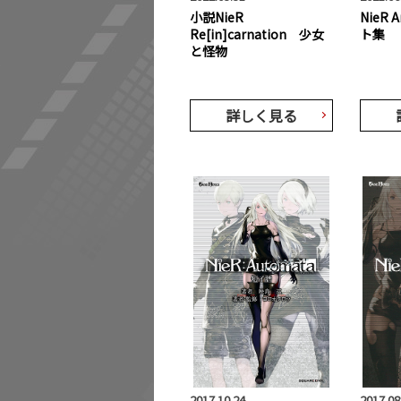
小説NieR
NieR
Re[in]carnation 少女
ト集
と怪物
詳しく見る
2017.10.24
2017.08