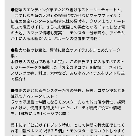
●物語のエンディングまでたどり着けるストーリーチャートと、
「はてしなき竜の大地」の探索に欠かせないマップファイル：
伝説のお宝ハンターを目指す兄妹の冒険を、クリアまでチャート
形式で徹底ガイド。さらにお宝探しの舞台となる「はてしなき竜
の大地」のマップ情報も充実！ モンスター分布図や、アイテム
が手に入る木箱＆ツボ、バルーンの位置まで掲載！
●膨大な数のお宝と、冒険に役立つアイテムをまとめたデータ
集：
本作最大の魅力である「お宝」、この世界で手に入るすべてのト
レジャーデータを網羅した「お宝カタログ」を収録！ さらに、
スリングの弾、料理、素材など、あらゆるアイテムをリスト形式
で紹介！
●攻略の要となるモンスターたちの特性、特技、ロマン技などを
確認できるデータリスト：
５つの浮遊島で仲間になるモンスターたちの能力値や特性、探索
れんけい、使用する特技といった、パーティ編成に役立つ情報
を、1種族につき1ページで公開！
巻末には「公式ガイドブック特典」として仲間を特大回復してく
れる「強ベホマズン弾２５個」とモンスターをスカウトしやすく