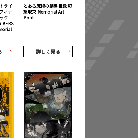
トライ
とある魔術の禁書目録 幻
フィナ
想収束 Memorial Art
ブック
Book
RIKERS
morial
る
詳しく見る