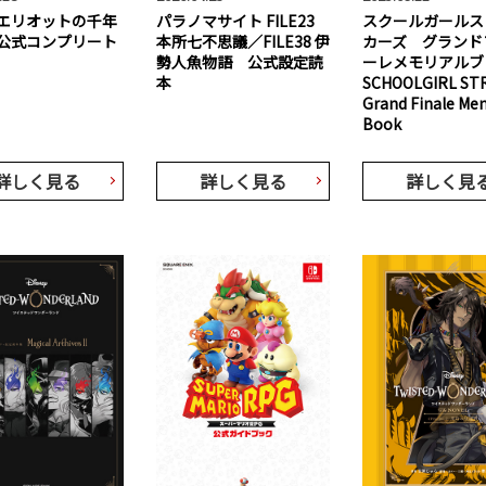
エリオットの千年
パラノマサイト FILE23
スクールガールス
公式コンプリート
本所七不思議／FILE38 伊
カーズ グランド
勢人魚物語 公式設定読
ーレメモリアル
本
SCHOOLGIRL ST
Grand Finale Me
Book
詳しく見る
詳しく見る
詳しく見