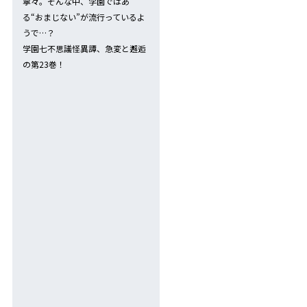
寧々。そんな中、学園ではあ
る“おまじない”が流行っているよ
うで…？
学園七不思議怪異譚、急変と邂逅
の第23巻！