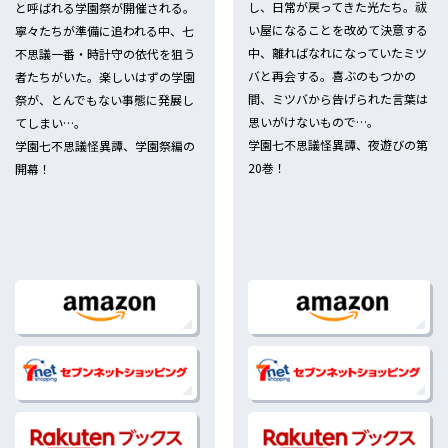
し、日常が戻ってきた光たち。祓
と呼ばれる学園祭が開催される。
い屋になることを改めて決意する
寧々たちが準備に追われる中、七
/27発売記念フェア開催!!
中、離ればなれになっていたミツ
不思議一番・時計守の依代を狙う
バと再会する。喜ぶのもつかの
者たちがいた。楽しいはずの学園
間、ミツバから告げられた言葉は
祭が、とんでもない事態に発展し
3/27発売！
思いがけないもので…。
てしまい…。
学園七不思議怪異譚、夜遊びの第
学園七不思議怪異譚、学園祭編の
20巻！
開幕！
決定！
OPEN！
/26発売記念フェア開催!!
0/26発売！