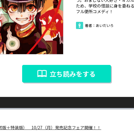
ため、学校の怪談に身を委ね
フル便所コメディ！
著者：あいだいろ
立ち読みをする
常版＋特装版） 10/27（月）発売記念フェア開催！！