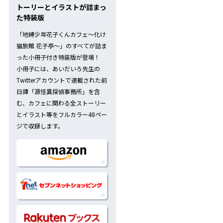
トーリーとイラストが詰まっ
た特装版
「地縛少年花子くんカフェ～化け
猫旅館 花子亭～」のすべてが詰ま
った小冊子付き特装版が登場！
小冊子には、あいだいろ先生の
Twitterアカウントで連載された前
日譚「源怪異探偵事務所」を含
む、カフェに関わる全ストーリー
とイラスト等をフルカラー48ペー
ジで収録します。