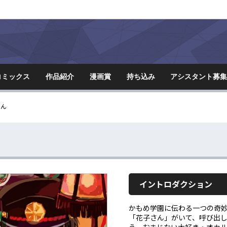
コミックス
作品紹介
漫画賞
持ち込み
アシスタント
募
くん
イントロダクション
かもめ学園に伝わる一つの奇妙
「花子さん」がいて、呼び出
う。おまじない大好き・オカ