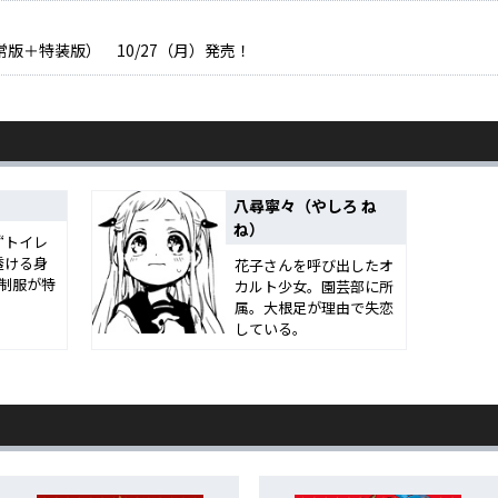
常版＋特装版） 10/27（月）発売！
/26（木）発売記念フェア開催！！
26（木）発売！
八尋寧々（やしろ ね
ね）
“トイレ
透ける身
花子さんを呼び出したオ
2/27（金）発売記念フェア開催！！
制服が特
カルト少女。園芸部に所
属。大根足が理由で失恋
している。
/27（金）発売！
/26（金）発売記念フェア開催！！