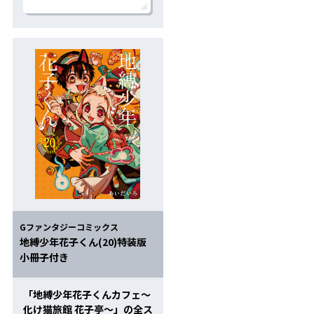
 地縛少年花子くん」、12/27発
Gファンタジーコミックス
地縛少年花子くん(20)特装版
小冊子付き
「地縛少年花子くんカフェ～
売！
化け猫旅館 花子亭～」の全ス