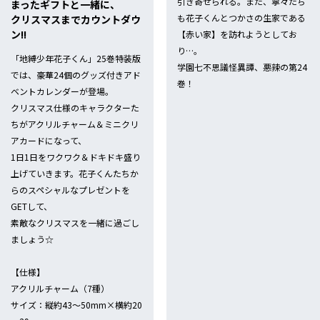
引き寄せられる。また、寧々たち
まったギフトと一緒に、
8/26（金）発売記念フェア開催！！
も花子くんとつかさの生家である
クリスマスまでカウントダウ
ン!!
【赤い家】を訪れようとしてお
り…。
「地縛少年花子くん」25巻特装版
/26（金）発売！
学園七不思議怪異譚、悪辣の第24
では、豪華24個のグッズ付きアド
巻！
ベントカレンダーが登場。
クリスマス仕様のキャラクターた
2/26（土）発売記念フェア開催！！
ちがアクリルチャーム＆ミニクリ
アカードになって、
1日1日をワクワク＆ドキドキ盛り
/26（土）発売！
上げていきます。花子くんたちか
らのスペシャルなプレゼントを
GETして、
27発売記念フェア開催!!
素敵なクリスマスを一緒に過ごし
ましょう☆
/27発売！
【仕様】
アクリルチャーム（7種）
サイズ：縦約43～50mm×横約20
念特別企画！ キャラクター診断特設サイト公開!!