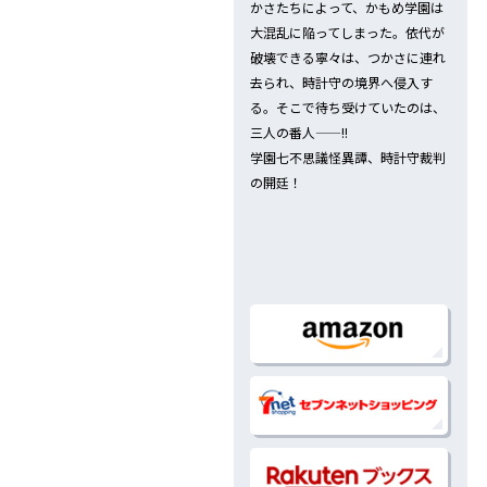
かさたちによって、かもめ学園は
2019.03.18
大混乱に陥ってしまった。依代が
GFC「地縛少年花子くん」10巻、3
破壊できる寧々は、つかさに連れ
去られ、時計守の境界へ侵入す
2019.03.18
る。そこで待ち受けていたのは、
GFC「地縛少年花子くん」第10巻、
三人の番人——!!
学園七不思議怪異譚、時計守裁判
2018.10.25
の開廷！
「地縛少年花子くん」カフェ開催
2018.10.25
「地縛少年花子くん」限定ショップ
2018.10.18
GFC「地縛少年 花子くん」9巻、10
2018.10.18
GFC「地縛少年 花子くん」第9巻、1
2018.05.18