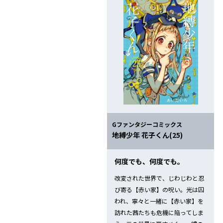
「地縛少年 花子くん」第22巻 7/
2024.02.17
「地縛少年花子くん」21巻＆「放
2024.02.17
「地縛少年花子くん」21巻＆「放課
2023.08.18
GFC『地縛少年 花子くん』20巻
2023.08.18
Gファンタジーコミックス
GFC「地縛少年花子くん」20巻 8
地縛少年 花子くん(25)
2023.02.17
何度でも、何度でも。
GFC『地縛少年 花子くん』19巻 
改変された世界で、じわじわと忍
び寄る【赤い家】の呪い。光は囚
2023.02.17
われ、寧々と一緒に【赤い家】を
GFC「地縛少年花子くん」19巻 2
訪れた茜たちも危機に陥ってしま