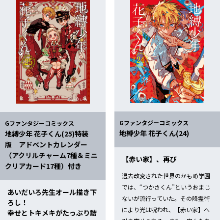
26（金）発売！
課後少年花子くん」2巻、 2/27（火）発売記念フェア開催！！
後少年花子くん」2巻 2/27（火）発売！
（通常版＋特装版） 8/25（金）発売記念フェア開催！！
Gファンタジーコミックス
Gファンタジーコミックス
/25（金）発売！
地縛少年 花子くん(24)
地縛少年 花子くん(25)特装
版 アドベントカレンダー
（アクリルチャーム7種＆ミニ
【赤い家】、再び
クリアカード17種）付き
2/27（月）発売記念フェア開催！！
過去改変された世界のかもめ学園
では、“つかさくん”というおまじ
あいだいろ先生オール描き下
ないが流行っていた。その降霊術
/27（月）発売！
ろし！
により光は呪われ、【赤い家】へ
幸せとトキメキがたっぷり詰