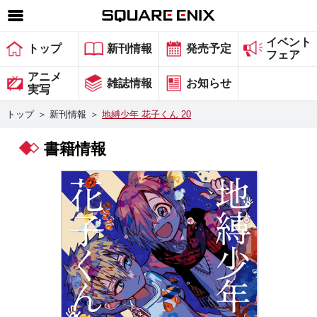
イベント
SQUARE ENIX 公式サイトメニュー
トップ
新刊情報
発売予定
フェア
ゲーム
アニメ
雑誌情報
お知らせ
実写
マガジン＆ブックス
トップ
＞
新刊情報
＞
地縛少年 花子くん 20
ミュージック
書籍情報
グッズ
ストア
メンバーズ
動画
コラム
会社情報
採用情報
スクウェア・エニックス サイト内検索