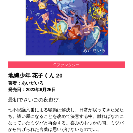
Gファンタジー
地縛少年 花子くん 20
著者：あいだいろ
発売日：2023年8月25日
最初でさいごの夜遊び。
七不思議六番による騒動は解決し、日常が戻ってきた光た
ち。祓い屋になることを改めて決意する中、離ればなれに
なっていたミツバと再会する。喜ぶのもつかの間、ミツバ
から告げられた言葉は思いがけないもので…。