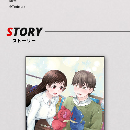
酉村
©Torimura
STORY
ストーリー