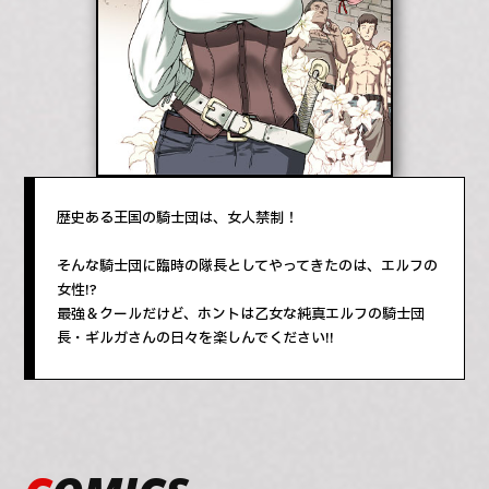
歴史ある王国の騎士団は、女人禁制！
そんな騎士団に臨時の隊長としてやってきたのは、エルフの
女性!?
最強＆クールだけど、ホントは乙女な純真エルフの騎士団
長・ギルガさんの日々を楽しんでください!!