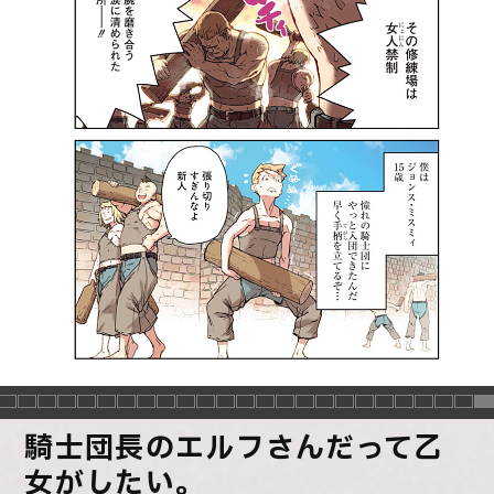
騎士団長のエルフさんだって乙
女がしたい。