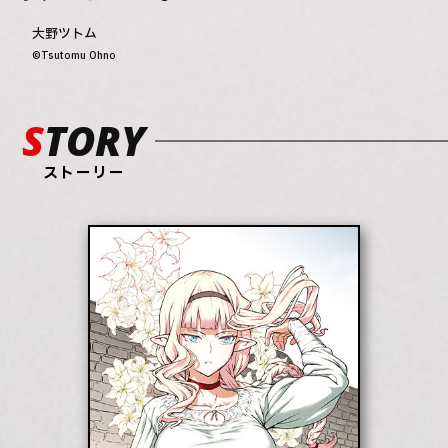
大野ツトム
©Tsutomu Ohno
STORY
ストーリー