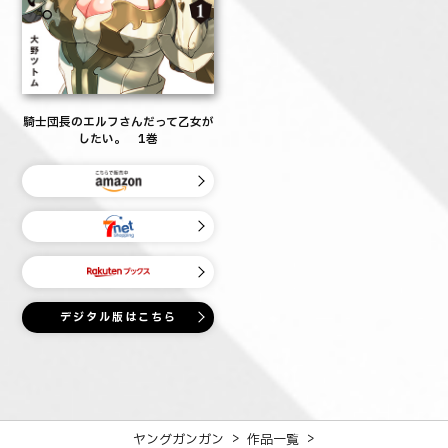
騎士団長のエルフさんだって乙女が
したい。 1巻
デジタル版はこちら
ヤングガンガン
作品一覧