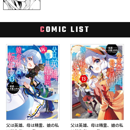
C
OMIC LIST
父は英雄、母は精霊、娘の私
父は英雄、母は精霊、娘の私