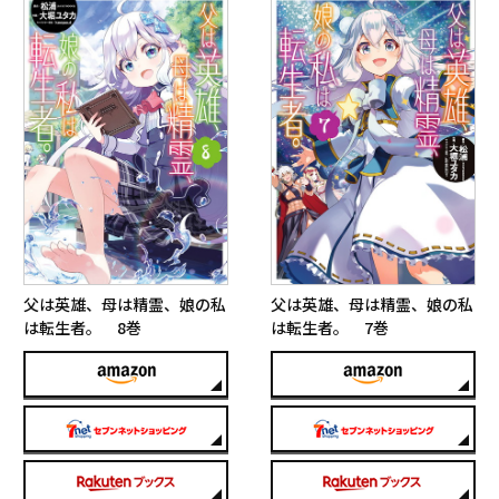
父は英雄、母は精霊、娘の私
父は英雄、母は精霊、娘の私
は転生者。 8巻
は転生者。 7巻