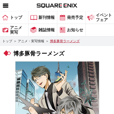
イベント
SQUARE ENIX 公式サイトメニュー
トップ
新刊情報
発売予定
フェア
ゲーム
アニメ
雑誌情報
お知らせ
実写
マガジン＆ブックス
トップ
＞
アニメ・実写情報
＞
博多豚骨ラーメンズ
ミュージック
博多豚骨ラーメンズ
グッズ
ストア
メンバーズ
動画
コラム
会社情報
採用情報
スクウェア・エニックス サイト内検索