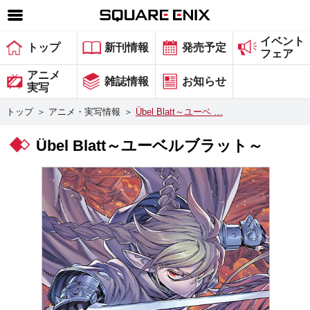
イベント
SQUARE ENIX 公式サイトメニュー
トップ
新刊情報
発売予定
フェア
ゲーム
アニメ
雑誌情報
お知らせ
実写
マガジン＆ブックス
トップ
＞
アニメ・実写情報
＞
Übel Blatt～ユーベ …
ミュージック
Übel Blatt～ユーベルブラット～
グッズ
ストア
メンバーズ
動画
コラム
会社情報
採用情報
スクウェア・エニックス サイト内検索