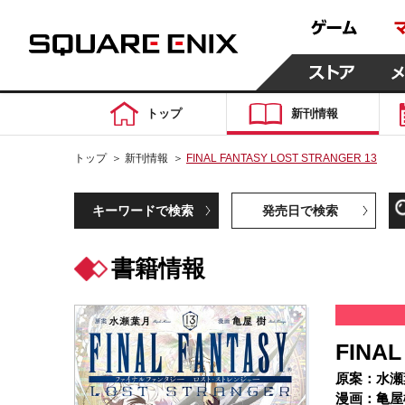
トップ
新刊情報
トップ
＞
新刊情報
＞
FINAL FANTASY LOST STRANGER 13
キーワードで検索
発売日で検索
書籍情報
FINAL
原案：水瀬
漫画：亀屋