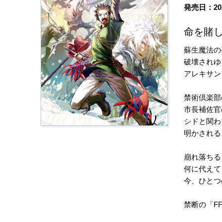
発売日：20
命を賭し
蘇生魔法の
破壊されゆ
アレキサン
禁術倶楽部
市長補佐官
シドと関わ
明かされる
崩れ落ちる
何に代えて
今、ひとつ
禁断の「F