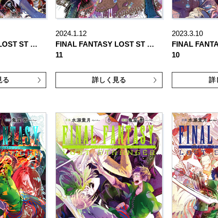
2024.1.12
2023.3.10
LOST ST …
FINAL FANTASY LOST ST …
FINAL FANT
11
10
見る
詳しく見る
詳