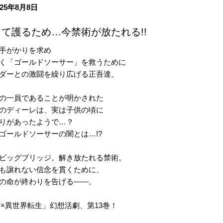
25年8月8日
て護るため…今禁術が放たれる!!
手がかりを求め
く「ゴールドソーサー」を救うために
ダーとの激闘を繰り広げる正吾達。
の一員であることが明かされた
のディーレは、実は子供の頃に
りがあったようで…？
ゴールドソーサーの闇とは…!?
ビッグブリッジ。解き放たれる禁術。
も譲れない信念を貫くために、
の命が終わりを告げる――。
F×異世界転生」幻想活劇、第13巻！