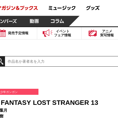
イベント
アニメ
発売予定
情報
フェア
情報
実写
情報
少年ガンガン
 FANTASY LOST STRANGER 13
葉月
樹