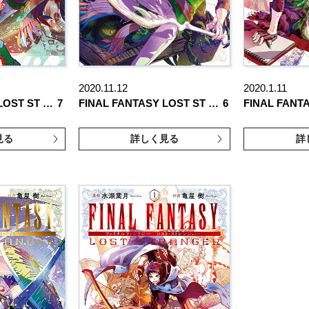
2020.11.12
2020.1.11
LOST ST …
7
FINAL FANTASY LOST ST …
6
FINAL FANT
見る
詳しく見る
詳