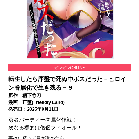
ガンガンONLINE
転生したら序盤で死ぬ中ボスだった－ヒロイ
ン眷属化で生き残る－ 9
原作：稲下竹刀
漫画：正璽(Friendly Land)
発売日：2025年9月11日
勇者パーティー眷属化作戦！
次なる標的は僧侶フィオール！
事故に遭って目が覚めたら、