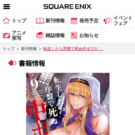
イベント
SQUARE ENIX 公式サイトメニュー
トップ
新刊情報
発売予定
フェア
ゲーム
アニメ
雑誌情報
お知らせ
実写
マガジン＆ブックス
トップ
＞
新刊情報
＞
転生したら序盤で死ぬ中ボスだ …
ミュージック
書籍情報
グッズ
ストア
メンバーズ
動画
コラム
会社情報
採用情報
スクウェア・エニックス サイト内検索