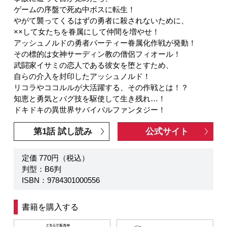
ゲームの序盤で死ぬ中ボスに転生！
やがて襲ってくるはずの勇者に殺されないために、
××して女たちを眷属にして仲間を増やせ！
アッシュノルドの勇者パーティー眷属化作戦が発動！
その標的は女神サーディン教の僧侶フィオール！
武闘家イサミの恋人である彼女を堕とすため、
自らの介入を封印したアッシュノルド！
リコラやココルルが大活躍する、その作戦とは！？
知恵と勇気とバグ技を駆使して生き残れ…！
ドキドキの異世界サバイバルファンタジー！
第1話 試し読み
公式サイト
定価 770円（税込）
判型：B6判
ISBN：9784301000556
書籍を購入する