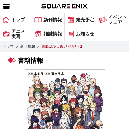
イベント
SQUARE ENIX 公式サイトメニュー
トップ
新刊情報
発売予定
フェア
ゲーム
アニメ
雑誌情報
お知らせ
実写
マガジン＆ブックス
トップ
＞
新刊情報
＞
切崎花梨は殺させない 3
ミュージック
書籍情報
グッズ
ストア
メンバーズ
動画
コラム
会社情報
採用情報
スクウェア・エニックス サイト内検索