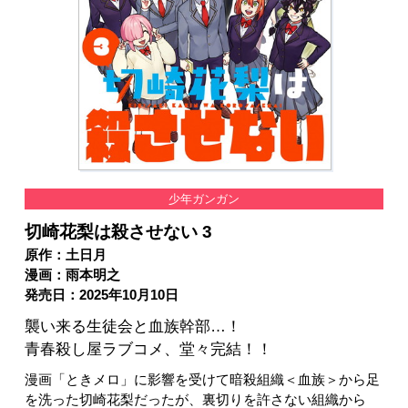
少年ガンガン
切崎花梨は殺させない 3
原作：土日月
漫画：雨本明之
発売日：2025年10月10日
襲い来る生徒会と血族幹部…！
青春殺し屋ラブコメ、堂々完結！！
漫画「ときメロ」に影響を受けて暗殺組織＜血族＞から足
を洗った切崎花梨だったが、裏切りを許さない組織から