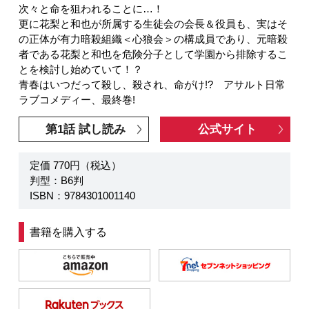
次々と命を狙われることに…！
更に花梨と和也が所属する生徒会の会長＆役員も、実はそ
の正体が有力暗殺組織＜心狼会＞の構成員であり、元暗殺
者である花梨と和也を危険分子として学園から排除するこ
とを検討し始めていて！？
青春はいつだって殺し、殺され、命がけ!? アサルト日常
ラブコメディー、最終巻!
第1話 試し読み
公式サイト
定価 770円（税込）
判型：B6判
ISBN：9784301001140
書籍を購入する