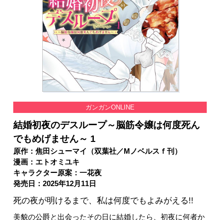
ガンガンONLINE
結婚初夜のデスループ～脳筋令嬢は何度死ん
でもめげません～ 1
原作：焦田シューマイ（双葉社／Mノベルスｆ刊）
漫画：エトオミユキ
キャラクター原案：一花夜
発売日：2025年12月11日
死の夜が明けるまで、私は何度でもよみがえる!!
美貌の公爵と出会ったその日に結婚したら、初夜に何者か