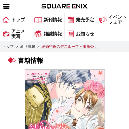
イベント
SQUARE ENIX 公式サイトメニュー
トップ
新刊情報
発売予定
フェア
ゲーム
アニメ
雑誌情報
お知らせ
実写
マガジン＆ブックス
トップ
＞
新刊情報
＞
結婚初夜のデスループ～脳筋令 …
ミュージック
書籍情報
グッズ
ストア
メンバーズ
動画
コラム
会社情報
採用情報
スクウェア・エニックス サイト内検索