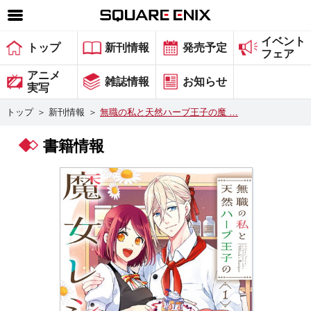
イベント
SQUARE ENIX 公式サイトメニュー
トップ
新刊情報
発売予定
フェア
ゲーム
アニメ
雑誌情報
お知らせ
実写
マガジン＆ブックス
トップ
＞
新刊情報
＞
無職の私と天然ハーブ王子の魔 …
ミュージック
書籍情報
グッズ
ストア
メンバーズ
動画
コラム
会社情報
採用情報
スクウェア・エニックス サイト内検索