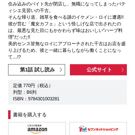
住み込みのバイト先が閉店し、無職になってしまったパテ
ィシエ見習いの千古。
そんな帰り道、雑草を食べる謎のイケメン・ロイに遭遇!!
彼が営む「魔女カフェ」という怪しげな店で出されたの
は、最悪な見た目にもかかわらず味はおいしい“ハーブ料
理”だった!!
美的センス皆無なロイにアプローチされた千古はお店を盛
り上げるため、彼と一緒に暮らしながら働くことになっ
て…!?
第1話 試し読み
公式サイト
定価 770円（税込）
判型：B6判
ISBN：9784301003281
書籍を購入する