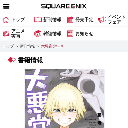
イベント
SQUARE ENIX 公式サイトメニュー
トップ
新刊情報
発売予定
フェア
ゲーム
アニメ
雑誌情報
お知らせ
実写
マガジン＆ブックス
トップ
＞
新刊情報
＞
大悪党少年 4
ミュージック
書籍情報
グッズ
ストア
メンバーズ
動画
コラム
会社情報
採用情報
スクウェア・エニックス サイト内検索