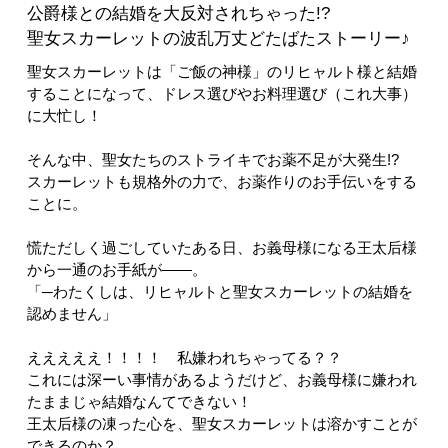
公爵様との結婚を大反対されちゃった!?
聖女スカーレットの波乱万丈どたばたストーリー♪
聖女スカーレットは「ご飯の神様」のリヒャルト様と結婚
することになって、ドレス選びやお料理選び（これ大事）
に大忙し！
そんな中、聖女たちのストライキでお薬不足が大発生!?
スカーレットも規格外の力で、お薬作りのお手伝いをする
ことに。
慌ただしく過ごしていたある日、お義母様になる王太后様
から一通のお手紙が――。
「─わたくしは、リヒャルトと聖女スカーレットの結婚を
認めません」
えええええ！！！！ 私嫌われちゃってる？？
これには深ーい事情があるようだけど、お義母様に嫌われ
たままじゃ結婚なんてできない！
王太后様の凍った心を、聖女スカーレットは溶かすことが
できるのか？