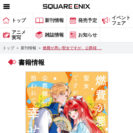
イベント
SQUARE ENIX 公式サイトメニュー
トップ
新刊情報
発売予定
フェア
ゲーム
アニメ
雑誌情報
お知らせ
実写
マガジン＆ブックス
トップ
＞
新刊情報
＞
燃費が悪い聖女ですが、公爵様 …
ミュージック
書籍情報
グッズ
ストア
メンバーズ
動画
コラム
会社情報
採用情報
スクウェア・エニックス サイト内検索