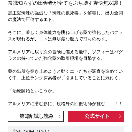
常識知らずの田舎者が全てをぶち壊す爽快無双譚！
黒王獄蜘蛛の強烈な「蜘蛛の仮死毒」を解毒し、出力全開
の魔法で圧倒するエト。
そこに、著しく身体能力を跳ね上げる薬で強化したバクラ
スが現れるが、エトは無尽蔵な魔力で打ちのめす。
アルメリアに戻り次の冒険に備える最中、ソフィーはバグ
ラスの持っていた強化薬の取引現場を目撃する。
薬の出所を突き止めようと動くエトたちが調査を進めてい
く中、上位ランク探索者が手引きしていることに気付く。
「治療開始といこうか」
アルメリアに潜む影に、規格外の回復術師が挑む――！！
第1話 試し読み
公式サイト
定価 770円（税込）