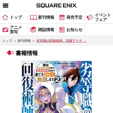
イベント
SQUARE ENIX 公式サイトメニュー
トップ
新刊情報
発売予定
フェア
ゲーム
アニメ
雑誌情報
お知らせ
実写
マガジン＆ブックス
トップ
＞
新刊情報
＞
劣等職の回復術師、回復アイテ …
ミュージック
書籍情報
グッズ
ストア
メンバーズ
動画
コラム
会社情報
採用情報
スクウェア・エニックス サイト内検索