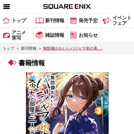
イベント
SQUARE ENIX 公式サイトメニュー
トップ
新刊情報
発売予定
フェア
ゲーム
アニメ
雑誌情報
お知らせ
実写
マガジン＆ブックス
トップ
＞
新刊情報
＞
無防備かわいいパジャマ姿の美 …
ミュージック
書籍情報
グッズ
ストア
メンバーズ
動画
コラム
会社情報
採用情報
スクウェア・エニックス サイト内検索