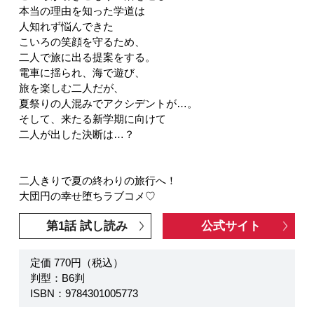
本当の理由を知った学道は
人知れず悩んできた
こいろの笑顔を守るため、
二人で旅に出る提案をする。
電車に揺られ、海で遊び、
旅を楽しむ二人だが、
夏祭りの人混みでアクシデントが…。
そして、来たる新学期に向けて
二人が出した決断は…？
二人きりで夏の終わりの旅行へ！
大団円の幸せ堕ちラブコメ♡
第1話 試し読み
公式サイト
定価 770円（税込）
判型：B6判
ISBN：9784301005773