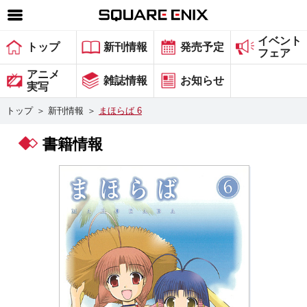
イベント
SQUARE ENIX 公式サイトメニュー
トップ
新刊情報
発売予定
フェア
ゲーム
アニメ
雑誌情報
お知らせ
実写
マガジン＆ブックス
トップ
＞
新刊情報
＞
まほらば 6
ミュージック
書籍情報
グッズ
ストア
メンバーズ
動画
コラム
会社情報
採用情報
スクウェア・エニックス サイト内検索