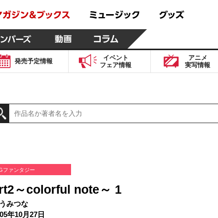
イベント
アニメ
発売予定
情報
フェア
情報
実写
情報
Gファンタジー
rt2～colorful note～ 1
うみつな
05年10月27日