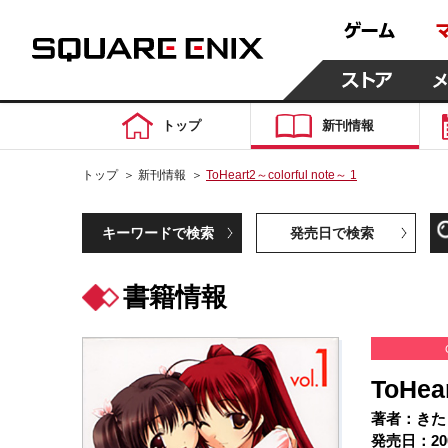
トップ
新刊情報
トップ
＞
新刊情報
＞
ToHeart2～colorful note～ 1
キーワードで検索
発売日で検索
書籍情報
ToHea
著者：きた
発売日：20