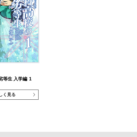
劣等生 入学編
1
しく見る