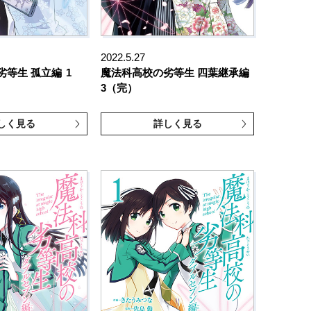
2022.5.27
劣等生 孤立編
1
魔法科高校の劣等生 四葉継承編
3（完）
しく見る
詳しく見る