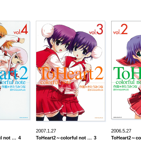
2007.1.27
2006.5.27
l not …
4
ToHeart2～colorful not …
3
ToHeart2～col