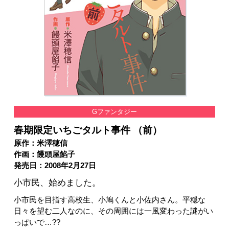
Gファンタジー
春期限定いちごタルト事件 （前）
原作：米澤穂信
作画：饅頭屋餡子
発売日：2008年2月27日
小市民、始めました。
小市民を目指す高校生、小鳩くんと小佐内さん。平穏な
日々を望む二人なのに、その周囲には一風変わった謎がい
っぱいで…??