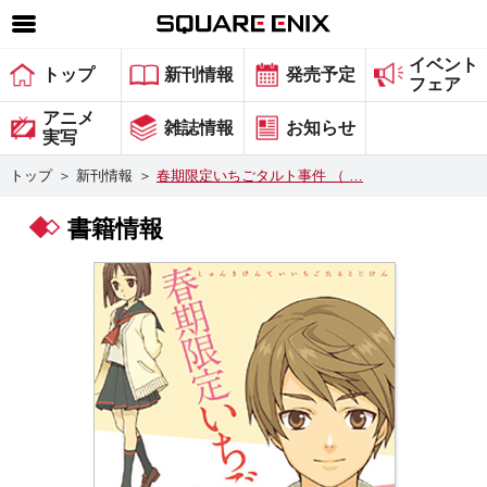
イベント
SQUARE ENIX 公式サイトメニュー
トップ
新刊情報
発売予定
フェア
ゲーム
アニメ
雑誌情報
お知らせ
実写
マガジン＆ブックス
トップ
＞
新刊情報
＞
春期限定いちごタルト事件 （ …
ミュージック
書籍情報
グッズ
ストア
メンバーズ
動画
コラム
会社情報
採用情報
スクウェア・エニックス サイト内検索