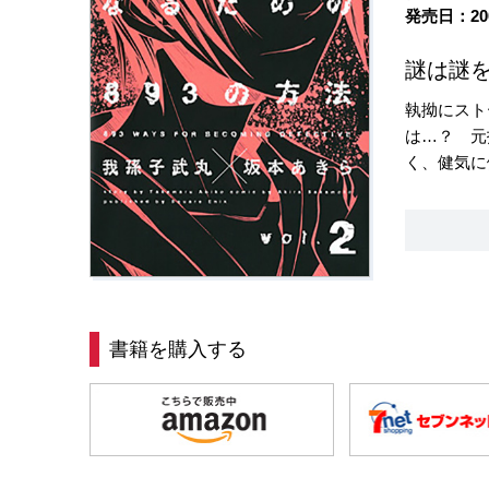
発売日：20
謎は謎を
執拗にスト
は…？ 元
く、健気に
書籍を購入する