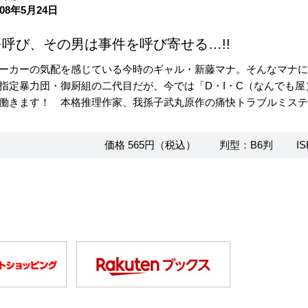
08年5月24日
呼び、その男は事件を呼び寄せる…!!
ーカーの気配を感じている今時のギャル・新藤マナ。そんなマナ
指定暴力団・御厨組の二代目だが、今では「D・I・C（なんでも
働きます！ 本格推理作家、我孫子武丸原作の痛快トラブルミステリ
価格 565円（税込）
判型：B6判
IS