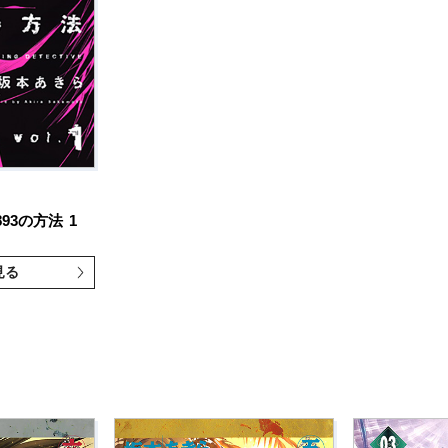
93の方法
1
見る