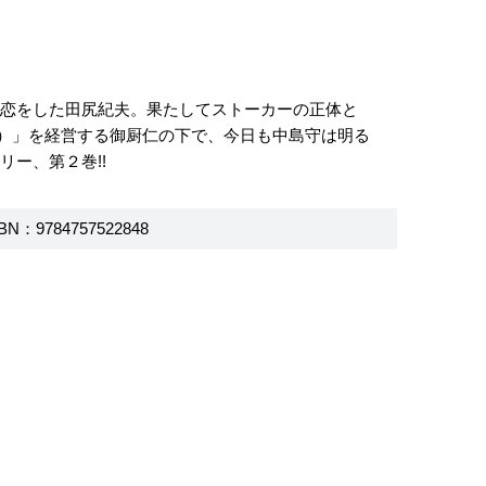
に恋をした田尻紀夫。果たしてストーカーの正体と
屋）」を経営する御厨仁の下で、今日も中島守は明る
ー、第２巻!!
BN：9784757522848