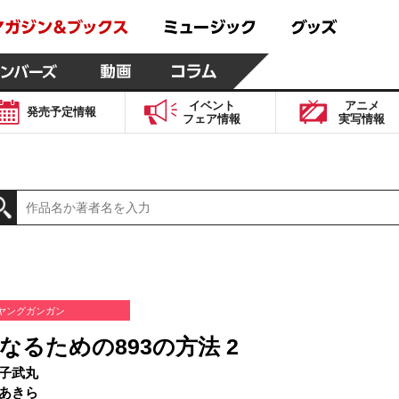
イベント
アニメ
発売予定
情報
フェア
情報
実写
情報
ヤングガンガン
なるための893の方法 2
子武丸
あきら