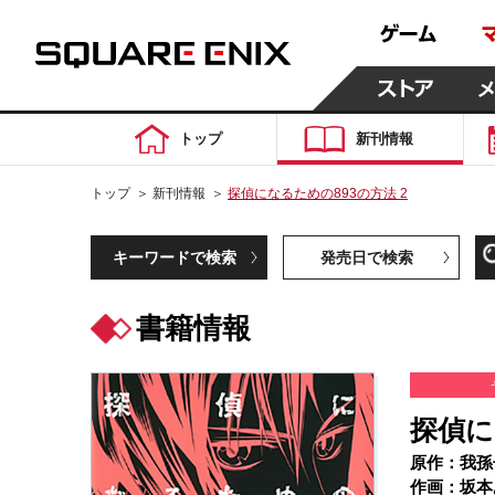
トップ
新刊情報
トップ
＞
新刊情報
＞
探偵になるための893の方法 2
キーワードで検索
発売日で検索
書籍情報
探偵に
原作：我孫
作画：坂本