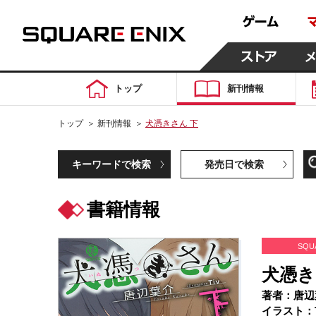
トップ
新刊情報
トップ
＞
新刊情報
＞
犬憑きさん 下
キーワードで検索
発売日で検索
書籍情報
SQU
犬憑き
著者：唐辺
イラスト：T