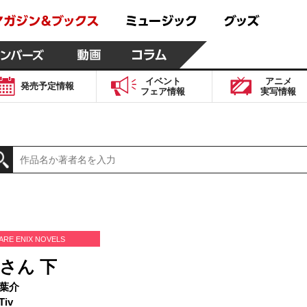
イベント
アニメ
発売予定
情報
フェア
情報
実写
情報
ARE ENIX NOVELS
さん 下
葉介
iv