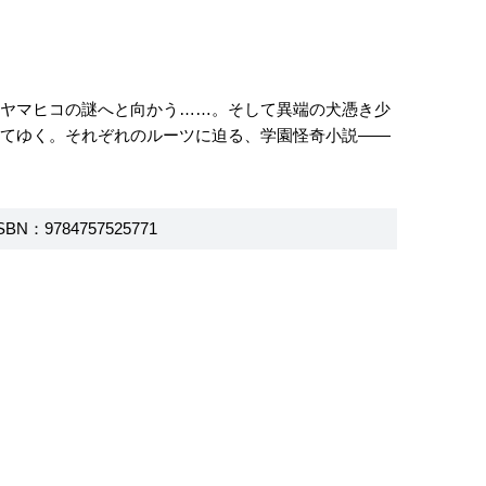
鬼ヤマヒコの謎へと向かう……。そして異端の犬憑き少
いてゆく。それぞれのルーツに迫る、学園怪奇小説――
SBN：9784757525771