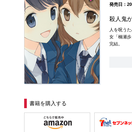
発売日：20
殺人鬼
人を呪うた
女「楠瀬歩
完結。
書籍を購入する