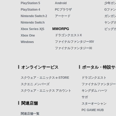
PlayStation 5
Android
少年ガ
PlayStation 4
PCブラウザ
Gファ
Nintendo Switch 2
アーケード
ガンガン
Nintendo Switch
ヤング
MMORPG
Xbox Series X|S
ビッグ
ドラゴンクエストX
Xbox One
ファイナルファンタジーXIV
Windows
ファイナルファンタジーXI
オンラインサービス
ポータル・特設サ
スクウェア・エニックス e-STORE
ドラゴンクエスト
スクエニ メンバーズ
ファイナルファンタジー
スクウェア・エニックス アカウント
キングダム ハーツ
サガ
関連店舗
スターオーシャン
PC GAME HUB
関連店舗一覧