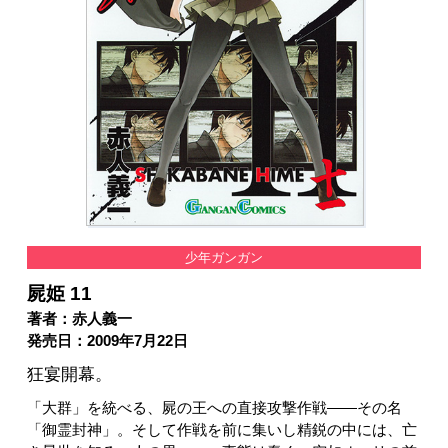
少年ガンガン
屍姫 11
著者：赤人義一
発売日：2009年7月22日
狂宴開幕。
「大群」を統べる、屍の王への直接攻撃作戦――その名
「御霊封神」。そして作戦を前に集いし精鋭の中には、亡