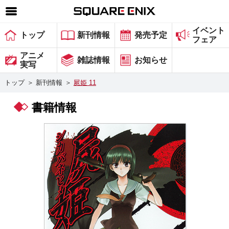
イベント
SQUARE ENIX 公式サイトメニュー
トップ
新刊情報
発売予定
フェア
ゲーム
アニメ
雑誌情報
お知らせ
実写
マガジン＆ブックス
トップ
＞
新刊情報
＞
屍姫 11
ミュージック
書籍情報
グッズ
ストア
メンバーズ
動画
コラム
会社情報
採用情報
スクウェア・エニックス サイト内検索