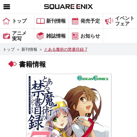
イベント
SQUARE ENIX 公式サイトメニュー
トップ
新刊情報
発売予定
フェア
ゲーム
アニメ
雑誌情報
お知らせ
実写
マガジン＆ブックス
トップ
＞
新刊情報
＞
とある魔術の禁書目録 7
ミュージック
書籍情報
グッズ
ストア
メンバーズ
動画
コラム
会社情報
採用情報
スクウェア・エニックス サイト内検索