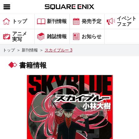
イベント
SQUARE ENIX 公式サイトメニュー
トップ
新刊情報
発売予定
フェア
ゲーム
アニメ
雑誌情報
お知らせ
実写
マガジン＆ブックス
トップ
＞
新刊情報
＞
スカイブルー 3
ミュージック
書籍情報
グッズ
ストア
メンバーズ
動画
コラム
会社情報
採用情報
スクウェア・エニックス サイト内検索