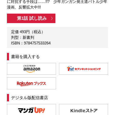
に対抗する手段は……!!? 少年ガンガン発王道バトル少年
漫画、反響拡大中!!!
第1話 試し読み
定価 493円（税込）
判型：新書判
ISBN：9784757533264
書籍を購入する
デジタル版配信書店