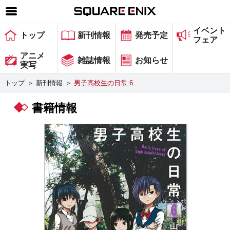
イベント
SQUARE ENIX 公式サイトメニュー
トップ
新刊情報
発売予定
フェア
ゲーム
アニメ
雑誌情報
お知らせ
実写
マガジン＆ブックス
トップ
＞
新刊情報
＞
男子高校生の日常 6
ミュージック
書籍情報
グッズ
ストア
メンバーズ
動画
コラム
会社情報
採用情報
スクウェア・エニックス サイト内検索