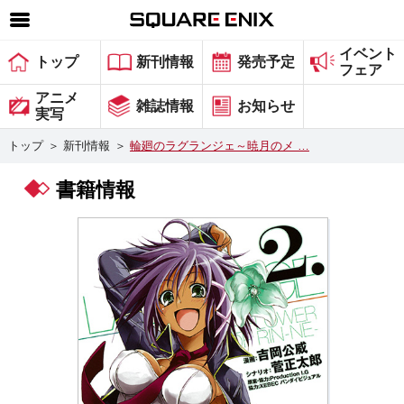
イベント
SQUARE ENIX 公式サイトメニュー
トップ
新刊情報
発売予定
フェア
ゲーム
アニメ
雑誌情報
お知らせ
実写
マガジン＆ブックス
トップ
＞
新刊情報
＞
輪廻のラグランジェ～暁月のメ …
ミュージック
書籍情報
グッズ
ストア
メンバーズ
動画
コラム
会社情報
採用情報
スクウェア・エニックス サイト内検索