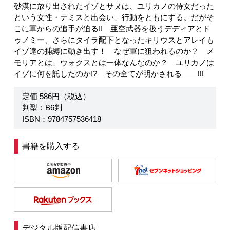
砂漠に放り出されたイゾとサヌは、ユリカノの侍女だった
という女性・テミスと出会い、行動をともにする。だがそ
こに軍からの追手が迫る!! 亜空武器を扱うデディアとド
ゥノミー、さらにタイラ配下となったキリウスとアレイも
イゾ達の捕縛に動き出す！ なぜ軍に狙われるのか？ メ
モリアとは、ウォクスとは一体なんなのか？ ユリカノは
イゾに何を託したのか!? その全てが明かされる――!!!
定価 586円（税込）
判型：B6判
ISBN：9784757536418
書籍を購入する
デジタル版配信書店