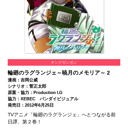
ヤングガンガン
輪廻のラグランジェ～暁月のメモリア～ 2
漫画：吉岡公威
シナリオ：菅正太郎
原案・協力：Production I.G
協力：XEBEC バンダイビジュアル
発売日：2012年6月25日
TVアニメ「輪廻のラグランジェ」へとつながる前
日譚、第２巻！