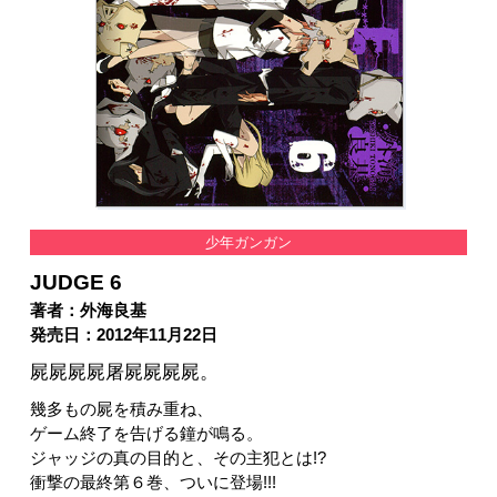
少年ガンガン
JUDGE 6
著者：外海良基
発売日：2012年11月22日
屍屍屍屍屠屍屍屍屍。
幾多もの屍を積み重ね、
ゲーム終了を告げる鐘が鳴る。
ジャッジの真の目的と、その主犯とは!?
衝撃の最終第６巻、ついに登場!!!