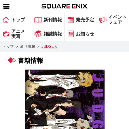
イベント
SQUARE ENIX 公式サイトメニュー
トップ
新刊情報
発売予定
フェア
ゲーム
アニメ
雑誌情報
お知らせ
実写
マガジン＆ブックス
トップ
＞
新刊情報
＞
JUDGE 6
ミュージック
書籍情報
グッズ
ストア
メンバーズ
動画
コラム
会社情報
採用情報
スクウェア・エニックス サイト内検索