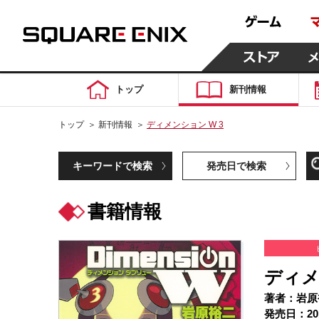
トップ
新刊情報
トップ
＞
新刊情報
＞
ディメンション W 3
キーワードで検索
発売日で検索
書籍情報
ディメ
著者：岩原
発売日：20