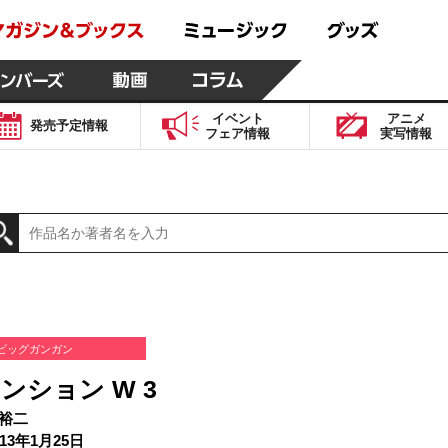
イベント
アニメ
発売予定
情報
フェア
情報
実写
情報
ビッグガンガン
ンション W 3
裕二
13年1月25日