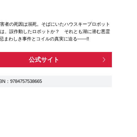
被害者の死因は溺死。そばにいたハウスキープロボット
のは、誤作動したロボットか？ それとも湖に潜む悪霊
忌まわしき事件とコイルの真実に迫る――!!
公式サイト
BN：9784757538665