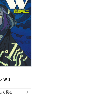
ン W
1
しく見る